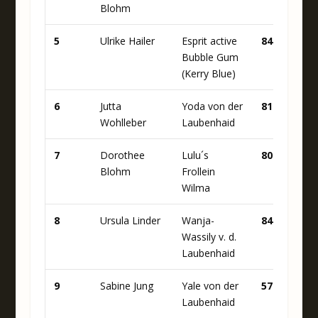
Blohm
5
Ulrike Hailer
Esprit active
84
9
Bubble Gum
(Kerry Blue)
6
Jutta
Yoda von der
81
8
Wohlleber
Laubenhaid
7
Dorothee
Lulu´s
80
8
Blohm
Frollein
Wilma
8
Ursula Linder
Wanja-
84
7
Wassily v. d.
Laubenhaid
9
Sabine Jung
Yale von der
57
8
Laubenhaid