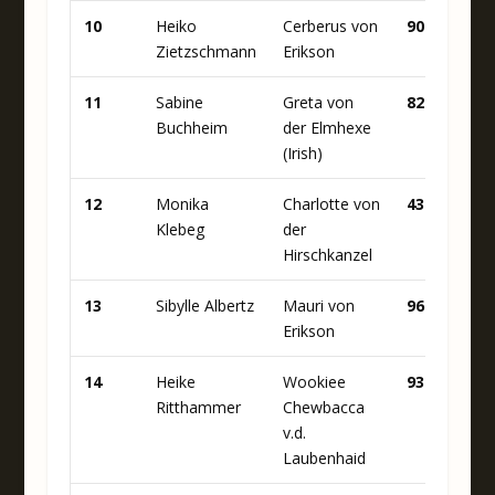
10
Heiko
Cerberus von
90
4
Zietzschmann
Erikson
11
Sabine
Greta von
82
4
Buchheim
der Elmhexe
(Irish)
12
Monika
Charlotte von
43
8
Klebeg
der
Hirschkanzel
13
Sibylle Albertz
Mauri von
96
2
Erikson
14
Heike
Wookiee
93
1
Ritthammer
Chewbacca
v.d.
Laubenhaid