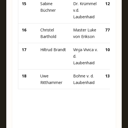
15
Sabine
Dr. Krümmel
12
8
Büchner
v.d.
Laubenhaid
16
Christel
Master Luke
77
1
Barthold
von Erikson
17
Hiltrud Brandt
Vinja-Vivica v.
10
7
d.
Laubenhaid
18
Uwe
Bohne v. d.
13
9
Ritthammer
Laubenhaid