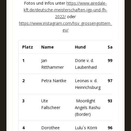
Fotos und Infos unter
https://www.airedale-
kft.de/deutsche-meisterschaften-igp-und-fh-
2022/
oder
https://www.instagram.com/hsv_grossengottern_
ev/
Platz
Name
Hund
Sams.
S
1
Jan
Dorie v. d.
99
9
Ritthammer
Laubenhaid
2
Petra Nantke
Leonas v. d.
97
9
Heinrichsburg
3
Ute
Moonlight
93
9
Fallscheer
Angels Rashu
(Border)
4
Dorothee
Lulu´s Körrii
96
9