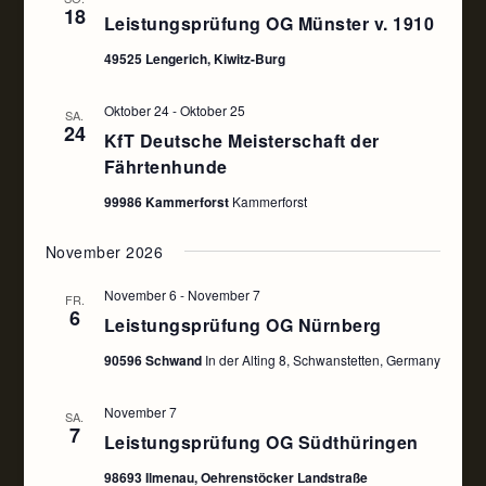
18
Leistungsprüfung OG Münster v. 1910
49525 Lengerich, Kiwitz-Burg
Oktober 24
-
Oktober 25
SA.
24
KfT Deutsche Meisterschaft der
Fährtenhunde
99986 Kammerforst
Kammerforst
November 2026
November 6
-
November 7
FR.
6
Leistungsprüfung OG Nürnberg
90596 Schwand
In der Alting 8, Schwanstetten, Germany
November 7
SA.
7
Leistungsprüfung OG Südthüringen
98693 Ilmenau, Oehrenstöcker Landstraße