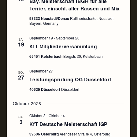
Bay. Meisterschaft IBGH für alle
Terrier, einschl. aller Rassen und Mix
93333 Neustadt/Donau
Raffineriestraße, Neustadt,
Bayern, Germany
September 19
-
September 20
SA.
19
KfT Mitgliederversammlung
65451 Kelsterbach
Bergstr. 20, Kelsterbach
September 27
SO.
27
Leistungsprüfung OG Düsseldorf
40625 Düsseldorf
Düsseldorf
Oktober 2026
Oktober 3
-
Oktober 4
SA.
3
KfT Deutsche Meisterschaft IGP
39606 Osterburg
Arendseer Straße 4, Osterburg,