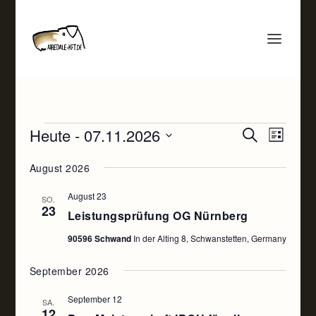
VERANSTALTUNGEN
VERANST
VERA
Heute
 - 
07.11.2026
SUCHE
LISTE
ANSI
SUCHE
Datum
NAVI
August 2026
UND
wählen.
ANSICHTE
August 23
SO.
23
NAVIGATI
Leistungsprüfung OG Nürnberg
90596 Schwand
In der Alting 8, Schwanstetten, Germany
September 2026
September 12
SA.
12