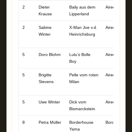
2
Dieter
Baily aus dem
Airedale
9
Krause
Lipperland
2
Sabine
X-Man Joe v.d.
Airedale
9
Winter
Heinrichsburg
9
1
5
Doro Blohm
Lulu’s Bolle
Airedale
9
Boy
5
Brigitte
Pelle vom roten
Airedale
9
Stevens
Milan
8
1
5
Uwe Winter
Dick vom
Airedale
9
Bismarckstein
8
Petra Müller
Borderhouse
Border
9
Yama
8