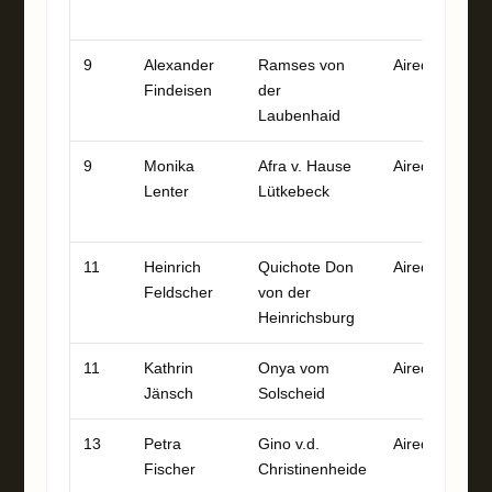
1
9
Alexander
Ramses von
Airedale
9
Findeisen
der
Laubenhaid
9
Monika
Afra v. Hause
Airedale
9
Lenter
Lütkebeck
8
1
11
Heinrich
Quichote Don
Airedale
9
Feldscher
von der
Heinrichsburg
11
Kathrin
Onya vom
Airedale
9
Jänsch
Solscheid
13
Petra
Gino v.d.
Airedale
8
Fischer
Christinenheide