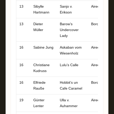
13
Sibylle
Sanjo v.
Airedale
8
Hartmann
Erikson
13
Dieter
Barow’s
Border
8
Müller
Undercover
Lady
16
Sabine Jung
Askaban vom
Airedale
8
Wiesenholz
16
Christiane
Lulu’s Calle
Airedale
8
Kudruss
16
Elfriede
Hobbit’s un
Border
8
Rauße
Cafe Caramel
19
Günter
Ulla v.
Airedale
8
Lenter
Auhammer