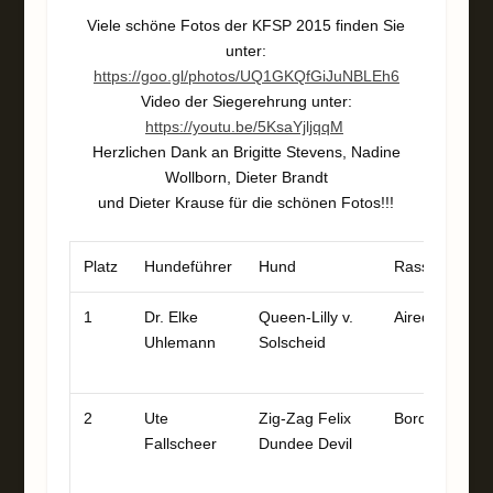
Viele schöne Fotos der KFSP 2015 finden Sie
unter:
https://goo.gl/photos/UQ1GKQfGiJuNBLEh6
Video der Siegerehrung unter:
https://youtu.be/5KsaYjljqqM
Herzlichen Dank an Brigitte Stevens, Nadine
Wollborn, Dieter Brandt
und Dieter Krause für die schönen Fotos!!!
Platz
Hundeführer
Hund
Rasse
P
1
Dr. Elke
Queen-Lilly v.
Airedale
9
Uhlemann
Solscheid
9
1
2
Ute
Zig-Zag Felix
Border
9
Fallscheer
Dundee Devil
9
1