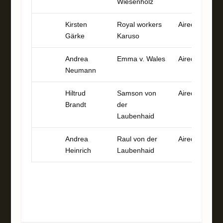
Wiesenholz
Kirsten
Royal workers
Airedale
3
Gärke
Karuso
Andrea
Emma v. Wales
Airedale
2
Neumann
Hiltrud
Samson von
Airedale
0
Brandt
der
Laubenhaid
Andrea
Raul von der
Airedale
0
Heinrich
Laubenhaid