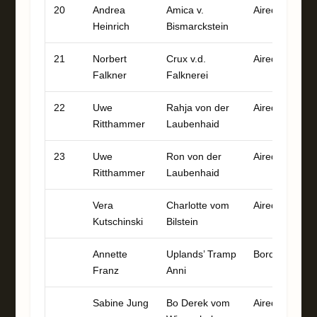
20
Andrea
Amica v.
Airedale
8
Heinrich
Bismarckstein
21
Norbert
Crux v.d.
Airedale
8
Falkner
Falknerei
22
Uwe
Rahja von der
Airedale
7
Ritthammer
Laubenhaid
23
Uwe
Ron von der
Airedale
7
Ritthammer
Laubenhaid
Vera
Charlotte vom
Airedale
5
Kutschinski
Bilstein
Annette
Uplands’ Tramp
Border
5
Franz
Anni
Sabine Jung
Bo Derek vom
Airedale
4