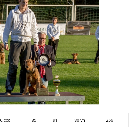
Cicco
85
91
80 vh
256