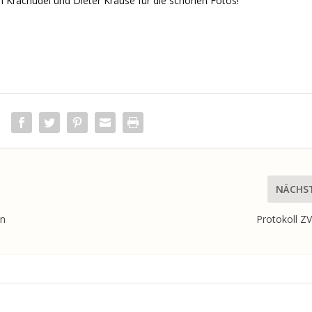
 Krachudel und Dieter Krause für die schönen Fotos!
NÄCHS
in
Protokoll Z