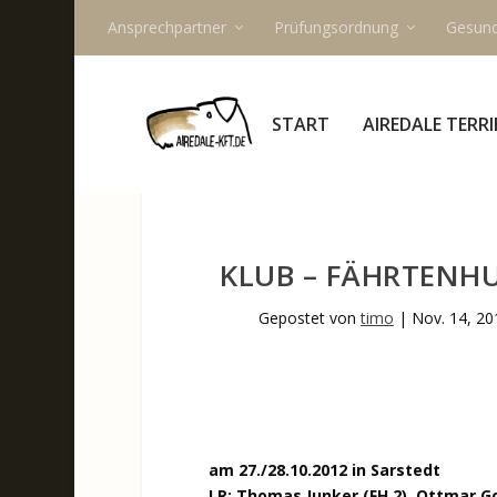
Ansprechpartner
Prüfungsordnung
Gesund
START
AIREDALE TERRI
KLUB – FÄHRTENHU
Gepostet von
timo
|
Nov. 14, 20
am 27./28.10.2012 in Sarstedt
LR: Thomas Junker (FH 2), Ottmar Go