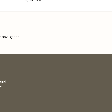
r abzugeben.
 und
g