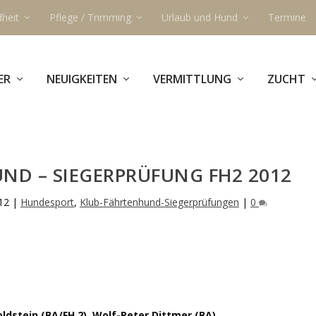
heit
Pflege / Trimming
Urlaub und Hund
Termine
ER
NEUIGKEITEN
VERMITTLUNG
ZUCHT
ND – SIEGERPRÜFUNG FH2 2012
12
|
Hundesport
,
Klub-Fährtenhund-Siegerprüfungen
|
0
ldstein (BA/FH 2), Wolf-Peter Dittmer (BA)