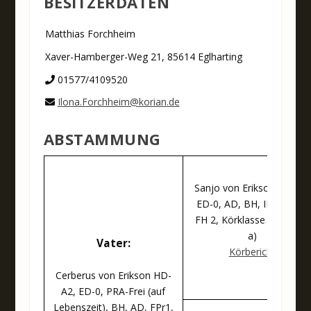
BESITZERDATEN
Matthias Forchheim
Xaver-Hamberger-Weg 21, 85614 Eglharting
01577/4109520
Ilona.Forchheim@korian.de
ABSTAMMUNG
Sanjo von Erikson HD-A1,
ED-0, AD, BH, IPO 3, F3,
FH 2, Körklasse 1A (4/4-4
a)
Vater:
Körbericht
Cerberus von Erikson HD-
A2, ED-0, PRA-Frei (auf
Lebenszeit), BH, AD, FPr1,