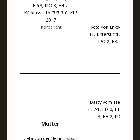
FPr3, IPO 3, FH 2,
Körklasse 1A (5/5-5a), KLS
2017
Körbericht
Tibeta von Erikson HD-A2
ED-untersucht, AD, BH,
IPO 2, F3, FH 2
Dasty vom Treffenwald
HD-A1, ED-0, BH, AD, VP
3, FH 2, IPO/FH
Mutter:
Zeta von der Heinrichsburg