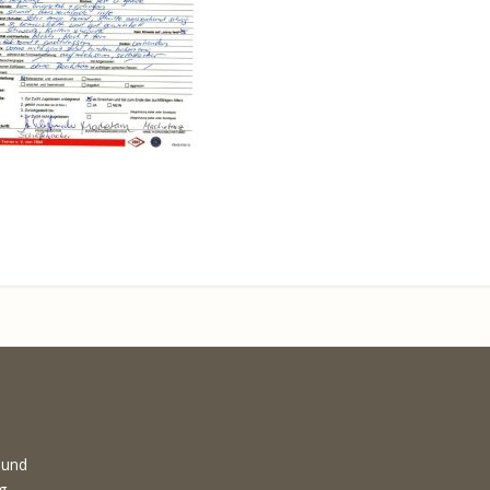
 und
g