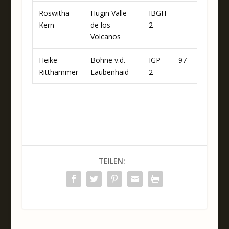
Roswitha
Hugin Valle
IBGH
80
Kern
de los
2
Volcanos
Heike
Bohne v.d.
IGP
97
83
94
Ritthammer
Laubenhaid
2
a
TEILEN: