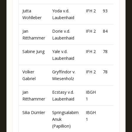
Jutta
Yoda v.d.
IFH 2
93
Wohlleber
Laubenhaid
Jan
Dorie v.d.
IFH 2
84
Ritthammer
Laubenhaid
Sabine Jung
Yale v.d.
IFH 2
78
Laubenhaid
Volker
Gryffindor v.
IFH 2
78
Gabriel
Wiesenholz
Jan
Ecstasy v.d.
IBGH
96
Ritthammer
Laubenhaid
1
Silia Dümler
Springsalabim
IBGH
80
Anuk
1
(Papillion)