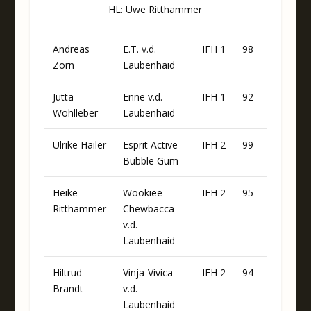
HL: Uwe Ritthammer
Andreas
E.T. v.d.
IFH 1
98
Zorn
Laubenhaid
Jutta
Enne v.d.
IFH 1
92
Wohlleber
Laubenhaid
Ulrike Hailer
Esprit Active
IFH 2
99
Bubble Gum
Heike
Wookiee
IFH 2
95
Ritthammer
Chewbacca
v.d.
Laubenhaid
Hiltrud
Vinja-Vivica
IFH 2
94
Brandt
v.d.
Laubenhaid