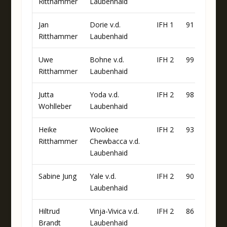
Ritthammer
Laubenhaid
Jan
Dorie v.d.
IFH 1
91
Ritthammer
Laubenhaid
Uwe
Bohne v.d.
IFH 2
99
Ritthammer
Laubenhaid
Jutta
Yoda v.d.
IFH 2
98
Wohlleber
Laubenhaid
Heike
Wookiee
IFH 2
93
Ritthammer
Chewbacca v.d.
Laubenhaid
Sabine Jung
Yale v.d.
IFH 2
90
Laubenhaid
Hiltrud
Vinja-Vivica v.d.
IFH 2
86
Brandt
Laubenhaid