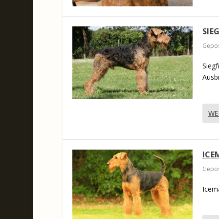
SIE
Gepos
Siegf
Ausbi
WE
ICE
Gepos
Icema