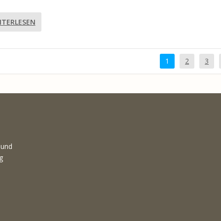
ITERLESEN
1
2
3
 und
g