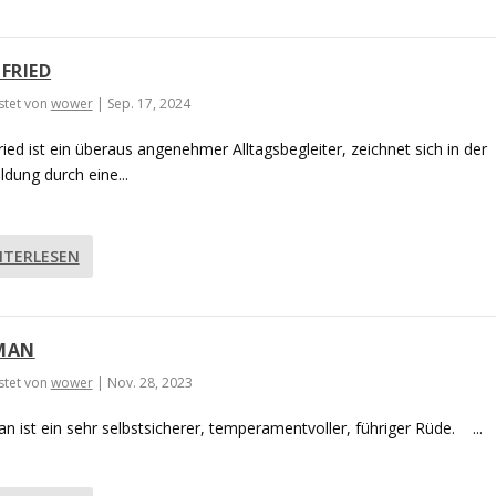
GFRIED
tet von
wower
|
Sep. 17, 2024
ried ist ein überaus angenehmer Alltagsbegleiter, zeichnet sich in der
ldung durch eine...
ITERLESEN
MAN
tet von
wower
|
Nov. 28, 2023
n ist ein sehr selbstsicherer, temperamentvoller, führiger Rüde. ...