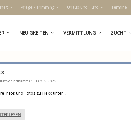
heit
Pflege / Trimming
Urlaub und Hund
Termine
ER
NEUIGKEITEN
VERMITTLUNG
ZUCHT
XX
tet von
ritthammer
|
Feb. 6, 2026
re Infos und Fotos zu Flexx unter:...
ITERLESEN