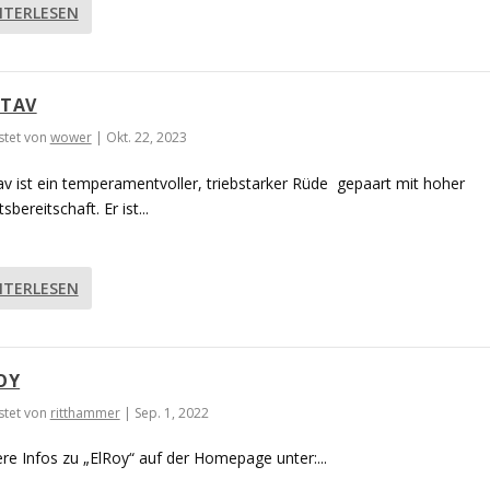
ITERLESEN
TAV
tet von
wower
|
Okt. 22, 2023
v ist ein temperamentvoller, triebstarker Rüde gepaart mit hoher
sbereitschaft. Er ist...
ITERLESEN
OY
tet von
ritthammer
|
Sep. 1, 2022
re Infos zu „ElRoy“ auf der Homepage unter:...