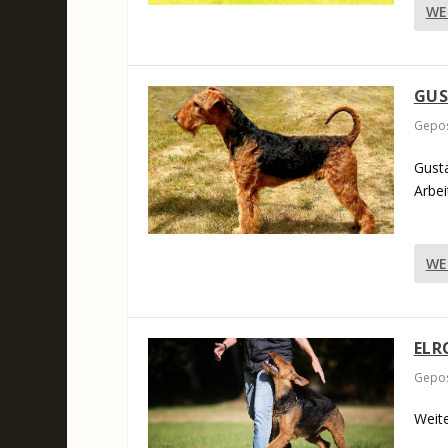
WE
GUS
Gepos
Gusta
Arbeit
WE
ELR
Gepos
Weite