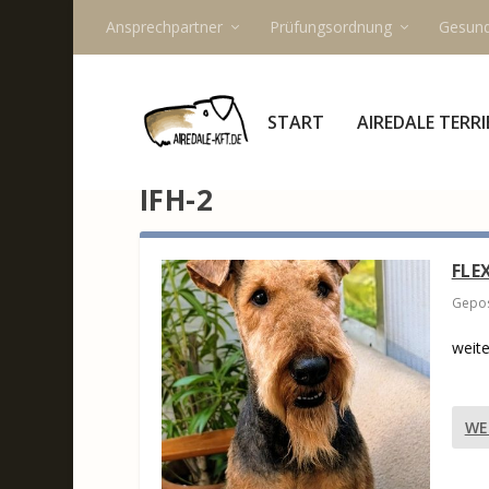
Ansprechpartner
Prüfungsordnung
Gesund
START
AIREDALE TERRI
IFH-2
FLE
Gepos
weite
WE