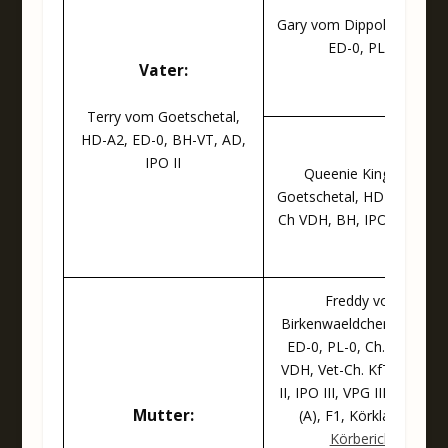
Gary vom Dippold, HD-A1
ED-0, PL-0
Vater:
Terry vom Goetschetal,
HD-A2, ED-0, BH-VT, AD,
IPO II
Queenie King vom
Goetschetal, HD-A1, ED-0
Ch VDH, BH, IPO III, FPr. 
Freddy vom
Birkenwaeldchen, HD-A1,
ED-0, PL-0, Ch. KfT, Ch.
VDH, Vet-Ch. KfT, AD, FH
II, IPO III, VPG III, SCHH III
Mutter:
(A), F1, Körklasse Ia
Körbericht