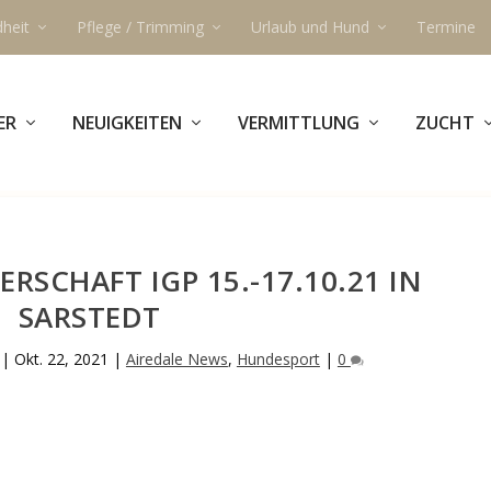
heit
Pflege / Trimming
Urlaub und Hund
Termine
ER
NEUIGKEITEN
VERMITTLUNG
ZUCHT
RSCHAFT IGP 15.-17.10.21 IN
SARSTEDT
|
Okt. 22, 2021
|
Airedale News
,
Hundesport
|
0