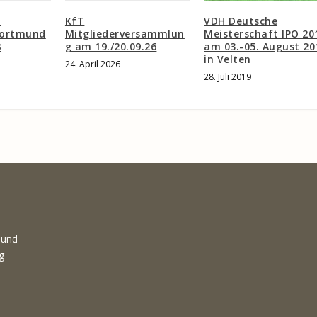
-
KfT
VDH Deutsche
Dortmund
Mitgliederversammlun
Meisterschaft IPO 20
8
g am 19./20.09.26
am 03.-05. August 20
in Velten
24. April 2026
28. Juli 2019
 und
g