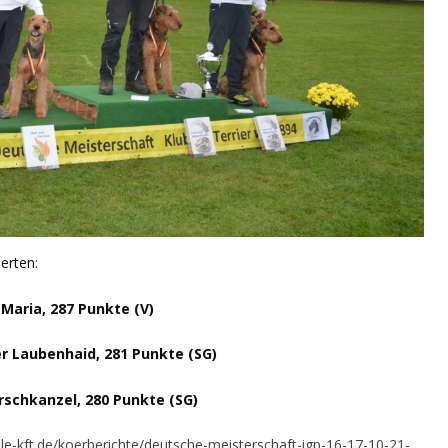
erten:
Maria, 287 Punkte (V)
er Laubenhaid, 281 Punkte (SG)
rschkanzel, 280 Punkte (SG)
le-kft.de/koerberichte/deutsche-meisterschaft-igp-16-17-10-21-