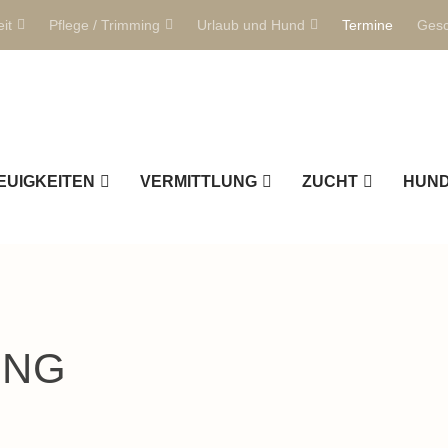
it
Pflege / Trimming
Urlaub und Hund
Termine
Gesc
EUIGKEITEN
VERMITTLUNG
ZUCHT
HUN
UNG