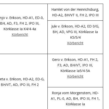
Hamlet von der Heinrichsburg,
HD-A2, BH/VT II, FH 2, IPO III
njo v. Erikson, HD-A1, ED-0,
BH, AD, F3, FH 2, IPO III,
Jule v. Erikson, HD-A2, ED 0/G,
Körklasse Ia K4/4-4a
BH, AD, VPG III, Körklasse Ia
Körbericht
K5/5/4
Körbericht
Gero v. Erikson, HD-A1, FH 2,
F3, AD, BH/VT, IPO III,
Körklasse Ia5/4-5A
Körbericht
eta v. Erikson, HD-A2, ED-G,
BH/VT, AD, IPO III, FH 2
Ronja vom Morgenstern, HD-
A1, PL-0, AD, BH, IPO III, FH 1,
Körklasse Ia