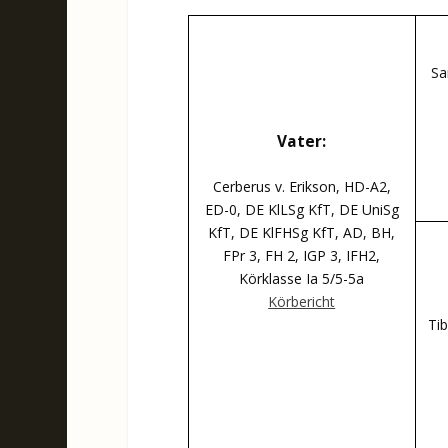
Sa
Vater:
Cerberus v. Erikson, HD-A2,
ED-0, DE KlLSg KfT, DE UniSg
KfT, DE KlFHSg KfT, AD, BH,
FPr 3, FH 2, IGP 3, IFH2,
Körklasse Ia 5/5-5a
Körbericht
Tib