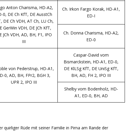
go Anton Charisma, HD-A2,
Ch. Irkon Fargo Korak, HD-A1,
-0, DE Ch KfT, DE AusstCh
ED-I
T, DE Ch VDH, AT Ch, LU Ch,
E GerWin VDH, DE JCh KfT,
Ch. Donna Charisma, HD-A2,
E JCh VDH, AD, BH, F1, IPO
ED-0
III
Caspar-David vom
Bismarckstein, HD-A1, ED-0,
bble von Pederstrup, HD-A1,
DE KlLSg KfT, DE UniSg KfT,
D-0, AD, BH, FPr2, BGH 3,
BH, AD, FH 2, IPO III
UPR 2, IPO III
Shelby vom Bodenholz, HD-
A1, ED-0, BH, AD
T
cher quirliger Rüde mit seiner Familie in Pirna am Rande der