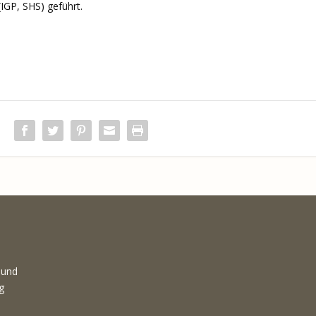
IGP, SHS) geführt.
:
 und
g