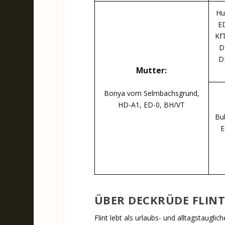
Hu
ED
Kf
D
D
Mutter:
Bonya vom Selmbachsgrund,
HD-A1, ED-0, BH/VT
Bu
E
ÜBER DECKRÜDE FLIN
Flint lebt als urlaubs- und alltagstaugli