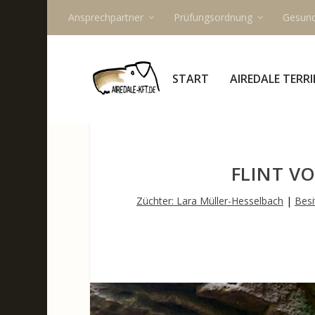
Ansprechpartner
Prüfungsordnung
Gesund
START
AIREDALE TERRI
FLINT V
Züchter: Lara Müller-Hesselbach
|
Besi