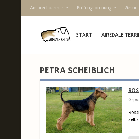
Ansprechpartner
Prüfungsordnung
Gesund
START
AIREDALE TERRI
PETRA SCHEIBLICH
ROS
Gepos
Rossi
selbs