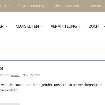
heit
Pflege / Trimming
Urlaub und Hund
Termine
ER
NEUIGKEITEN
VERMITTLUNG
ZUCHT
SI
tet von
wower
|
Nov. 15, 2021
 wird als aktiver Sporthund geführt. Rossi ist ein aktiver, freundlicher,
tbewusster...