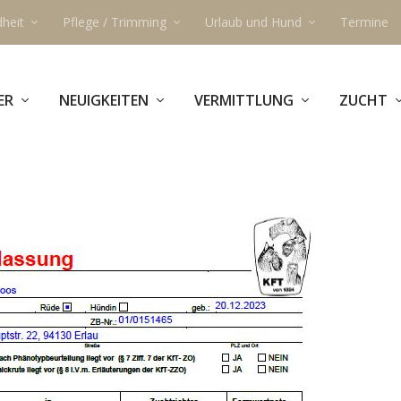
heit
Pflege / Trimming
Urlaub und Hund
Termine
ER
NEUIGKEITEN
VERMITTLUNG
ZUCHT