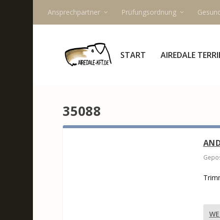
Ansprechpartner
Prüfungsordnung
Gesund
START
AIREDALE TERRI
35088
AND
Gepos
Trimm
WE