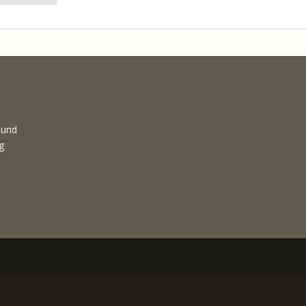
 und
g