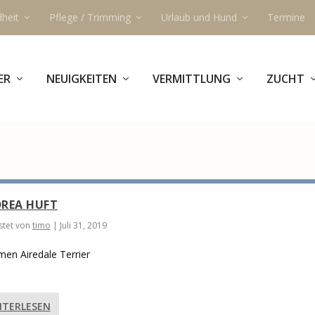
heit
Pflege / Trimming
Urlaub und Hund
Termine
ER
NEUIGKEITEN
VERMITTLUNG
ZUCHT
REA HUFT
tet von
timo
|
Juli 31, 2019
en Airedale Terrier
ITERLESEN