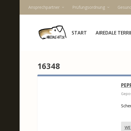
Ansprechpartner
Prüfungsordnung
Gesund
START
AIREDALE TERRI
16348
PEP
Gepos
Scher
WE