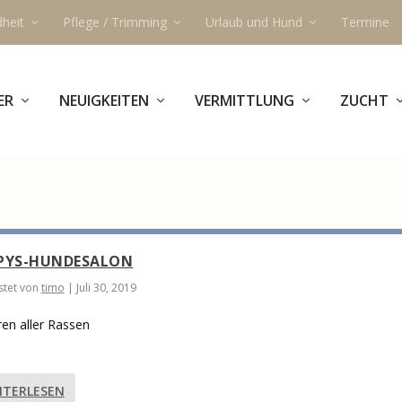
heit
Pflege / Trimming
Urlaub und Hund
Termine
ER
NEUIGKEITEN
VERMITTLUNG
ZUCHT
PYS-HUNDESALON
tet von
timo
|
Juli 30, 2019
en aller Rassen
ITERLESEN