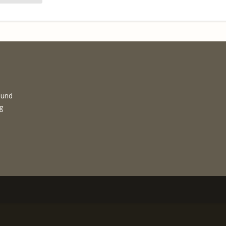
 und
g