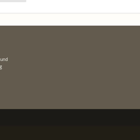
 und
g