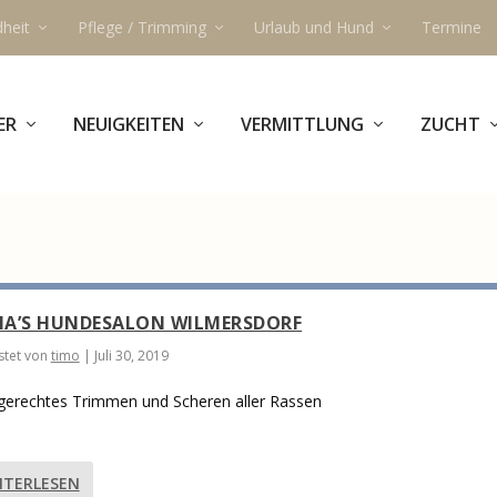
heit
Pflege / Trimming
Urlaub und Hund
Termine
ER
NEUIGKEITEN
VERMITTLUNG
ZUCHT
A’S HUNDESALON WILMERSDORF
tet von
timo
|
Juli 30, 2019
gerechtes Trimmen und Scheren aller Rassen
ITERLESEN