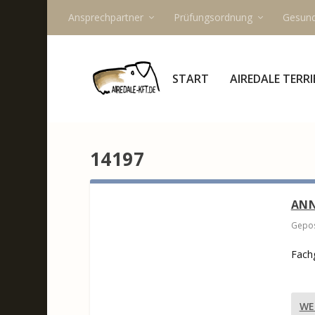
Ansprechpartner
Prüfungsordnung
Gesund
START
AIREDALE TERRI
14197
ANN
Gepos
Fach
WE