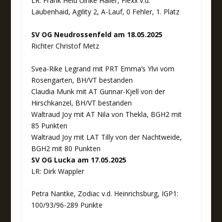
LR: Frank Held Ulrike Hailer, Flexx v.d.
Laubenhaid, Agility 2, A-Lauf, 0 Fehler, 1. Platz
SV OG Neudrossenfeld am 18.05.2025
Richter Christof Metz
Svea-Rike Legrand mit PRT Emma‘s Ylvi vom
Rosengarten, BH/VT bestanden
Claudia Munk mit AT Gunnar-Kjell von der
Hirschkanzel, BH/VT bestanden
Waltraud Joy mit AT Nila von Thekla, BGH2 mit
85 Punkten
Waltraud Joy mit LAT Tilly von der Nachtweide,
BGH2 mit 80 Punkten
SV OG Lucka am 17.05.2025
LR: Dirk Wappler
Petra Nantke, Zodiac v.d. Heinrichsburg, IGP1:
100/93/96-289 Punkte