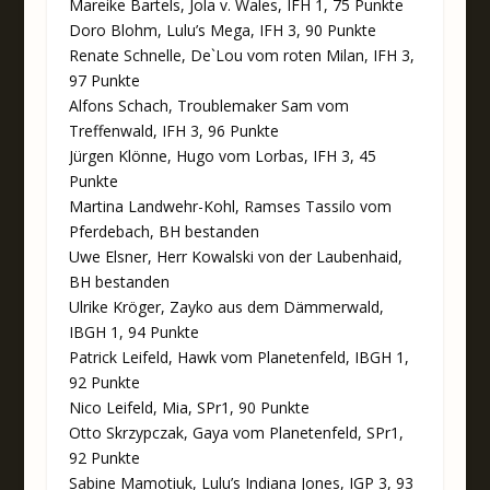
Mareike Bartels, Jola v. Wales, IFH 1, 75 Punkte
Doro Blohm, Lulu’s Mega, IFH 3, 90 Punkte
Renate Schnelle, De`Lou vom roten Milan, IFH 3,
97 Punkte
Alfons Schach, Troublemaker Sam vom
Treffenwald, IFH 3, 96 Punkte
Jürgen Klönne, Hugo vom Lorbas, IFH 3, 45
Punkte
Martina Landwehr-Kohl, Ramses Tassilo vom
Pferdebach, BH bestanden
Uwe Elsner, Herr Kowalski von der Laubenhaid,
BH bestanden
Ulrike Kröger, Zayko aus dem Dämmerwald,
IBGH 1, 94 Punkte
Patrick Leifeld, Hawk vom Planetenfeld, IBGH 1,
92 Punkte
Nico Leifeld, Mia, SPr1, 90 Punkte
Otto Skrzypczak, Gaya vom Planetenfeld, SPr1,
92 Punkte
Sabine Mamotiuk, Lulu’s Indiana Jones, IGP 3, 93