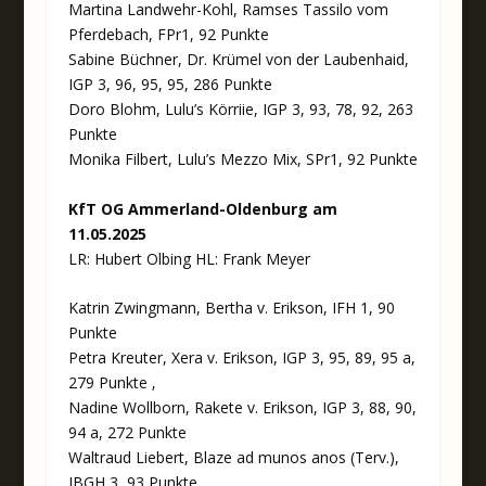
Martina Landwehr-Kohl, Ramses Tassilo vom
Pferdebach, FPr1, 92 Punkte
Sabine Büchner, Dr. Krümel von der Laubenhaid,
IGP 3, 96, 95, 95, 286 Punkte
Doro Blohm, Lulu’s Körriie, IGP 3, 93, 78, 92, 263
Punkte
Monika Filbert, Lulu’s Mezzo Mix, SPr1, 92 Punkte
KfT OG Ammerland-Oldenburg am
11.05.2025
LR: Hubert Olbing HL: Frank Meyer
Katrin Zwingmann, Bertha v. Erikson, IFH 1, 90
Punkte
Petra Kreuter, Xera v. Erikson, IGP 3, 95, 89, 95 a,
279 Punkte ‚
Nadine Wollborn, Rakete v. Erikson, IGP 3, 88, 90,
94 a, 272 Punkte
Waltraud Liebert, Blaze ad munos anos (Terv.),
IBGH 3, 93 Punkte