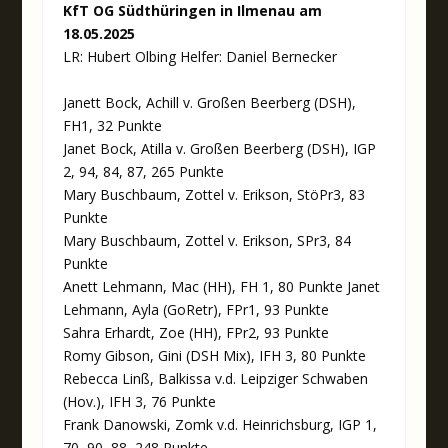
KfT OG Südthüringen in Ilmenau am
18.05.2025
LR: Hubert Olbing Helfer: Daniel Bernecker
Janett Bock, Achill v. Großen Beerberg (DSH),
FH1, 32 Punkte
Janet Bock, Atilla v. Großen Beerberg (DSH), IGP
2, 94, 84, 87, 265 Punkte
Mary Buschbaum, Zottel v. Erikson, StöPr3, 83
Punkte
Mary Buschbaum, Zottel v. Erikson, SPr3, 84
Punkte
Anett Lehmann, Mac (HH), FH 1, 80 Punkte Janet
Lehmann, Ayla (GoRetr), FPr1, 93 Punkte
Sahra Erhardt, Zoe (HH), FPr2, 93 Punkte
Romy Gibson, Gini (DSH Mix), IFH 3, 80 Punkte
Rebecca Linß, Balkissa v.d. Leipziger Schwaben
(Hov.), IFH 3, 76 Punkte
Frank Danowski, Zomk v.d. Heinrichsburg, IGP 1,
70, 90, 88, 248 Punkte