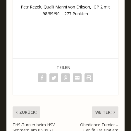
Petr Rezek, Qualli Manni von Erikson, IGP 2 mit
98/89/90 – 277 Punkten
TEILEN:
ZURÜCK:
WEITER:
THS-Turnier beim HSV
Obedience Turnier –
Simmern am 05.09.21
Canifit Freising am