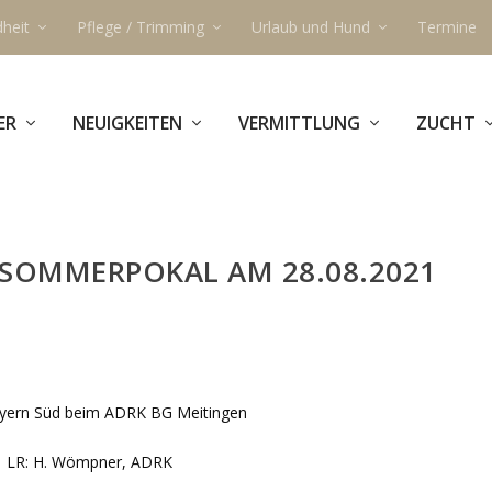
heit
Pflege / Trimming
Urlaub und Hund
Termine
ER
NEUIGKEITEN
VERMITTLUNG
ZUCHT
SOMMERPOKAL AM 28.08.2021
yern Süd beim ADRK BG Meitingen
LR: H. Wömpner, ADRK