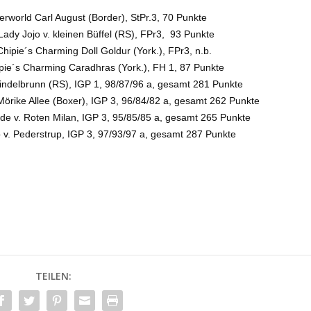
rworld Carl August (Border), StPr.3, 70 Punkte
Lady Jojo v. kleinen Büffel (RS), FPr3, 93 Punkte
Chipie´s Charming Doll Goldur (York.), FPr3, n.b.
ipie´s Charming Caradhras (York.), FH 1, 87 Punkte
indelbrunn (RS), IGP 1, 98/87/96 a, gesamt 281 Punkte
 Mörike Allee (Boxer), IGP 3, 96/84/82 a, gesamt 262 Punkte
de v. Roten Milan, IGP 3, 95/85/85 a, gesamt 265 Punkte
o v. Pederstrup, IGP 3, 97/93/97 a, gesamt 287 Punkte
TEILEN: