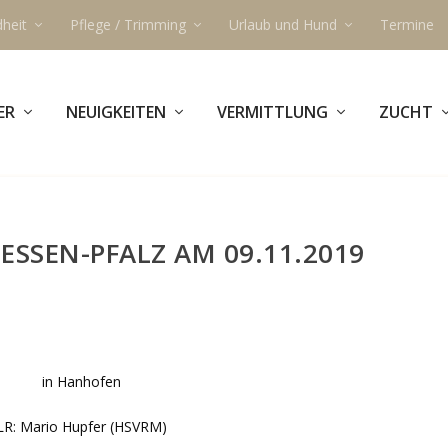
heit
Pflege / Trimming
Urlaub und Hund
Termine
ER
NEUIGKEITEN
VERMITTLUNG
ZUCHT
ESSEN-PFALZ AM 09.11.2019
in Hanhofen
LR: Mario Hupfer (HSVRM)