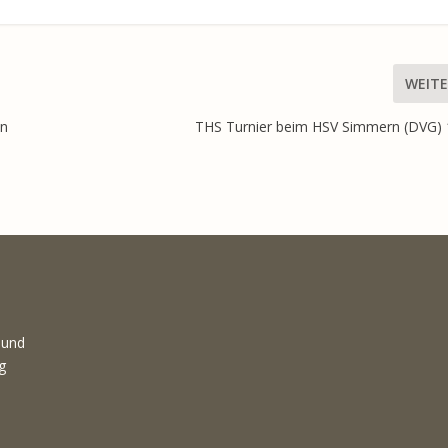
WEITE
en
THS Turnier beim HSV Simmern (DVG) 
 und
g