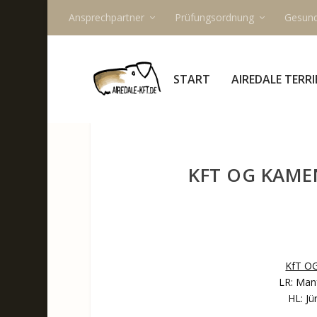
Ansprechpartner
Prüfungsordnung
Gesund
START
AIREDALE TERRI
KFT OG KAME
KfT O
LR: Man
HL: J