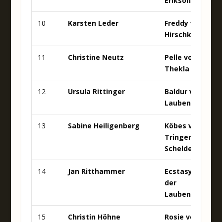
Erikson
10
Karsten Leder
Freddy von der
Hirschkanzel
11
Christine Neutz
Pelle von
Thekla
12
Ursula Rittinger
Baldur von der
Laubenhaid
13
Sabine Heiligenberg
Köbes vom
Tringensteiner
Schelderwald
14
Jan Ritthammer
Ecstasy von
der
Laubenhaid
15
Christin Höhne
Rosie von