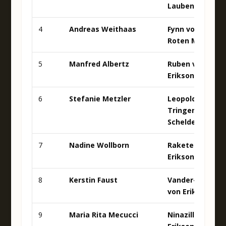
Laubenhaid
4
Andreas Weithaas
Fynn vom
Roten Milan
5
Manfred Albertz
Ruben von
Erikson
6
Stefanie Metzler
Leopold v.
Tringensteiner
Schelderwald
7
Nadine Wollborn
Rakete von
Erikson
8
Kerstin Faust
Vander-Valk
von Erikson
9
Maria Rita Mecucci
Ninazilli von