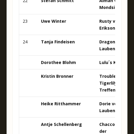
22
Stefan Schmitt
Alman von der
Mondsichel
23
Uwe Winter
Rusty von
Erikson
24
Tanja Findeisen
Dragon v. d.
Laubenhaid
Dorothee Blohm
Lulu´s Körrii
Kristin Bronner
Troublemaker
Tigerlily v.
Treffenwald
Heike Ritthammer
Dorie von der
Laubenhaid
Antje Schellenberg
Chacco von
der