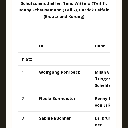
Schutzdiensthelfer: Timo Witters (Teil 1),
Ronny Scheunemann (Teil 2), Patrick Leifeld
(Ersatz und Körung)
HF
Hund
Platz
1
Wolfgang Rohrbeck
Milan vom
Tringensteiner
Schelderwald
2
Neele Burmeister
Ronny-Rupert
von Erikson
3
Sabine Büchner
Dr. Krümel von
der