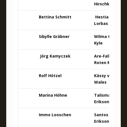
Hirschkanzel
Bettina Schmitt
Hestia von
Lorbas
Sibylle Gräbner
Wilma tom
Kyle
Jörg Kamyczek
Are-Falko vom
Roten Milan
Rolf Hötzel
Kässy von
Wales
Marina Höhne
Talisman von
Erikson
Immo Looschen
Santos von
Erikson