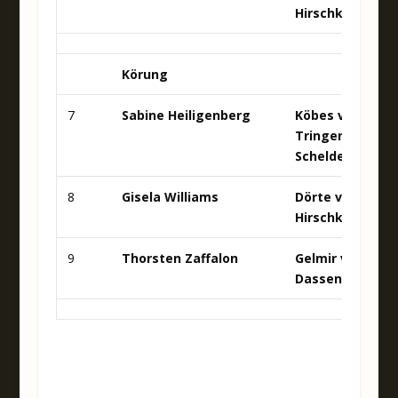
Hirschkanzel
Körung
7
Sabine Heiligenberg
Köbes vom
Tringensteiner
Schelderwald
8
Gisela Williams
Dörte von der
Hirschkanzel
9
Thorsten Zaffalon
Gelmir vom
Dassendal