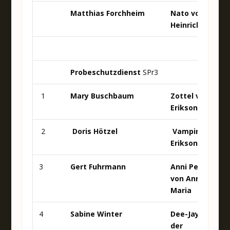
Matthias Forchheim
Nato von der
Heinrichsburg
Probeschutzdienst
SPr3
1
Mary Buschbaum
Zottel von
Erikson
2
Doris Hötzel
Vampira von
Erikson
3
Gert Fuhrmann
Anni Pepper
von Anna
Maria
4
Sabine Winter
Dee-Jay von
der