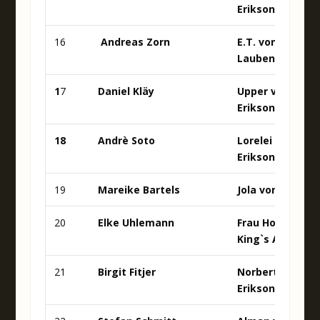
Erikson
16
Andreas Zorn
E.T. von der
Laubenhaid
1
7
Daniel Kläy
Upper von
Erikson
18
Andrè Soto
Lorelei von
Erikson
19
Mareike Bartels
Jola von Wales
20
Elke Uhlemann
Frau Holle of
King`s Aire
21
Birgit Fitjer
Norbert von
Erikson