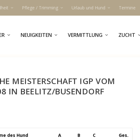
heit
Pflege / Trimming
Urlaub und Hund
Termine
ER
NEUIGKEITEN
VERMITTLUNG
ZUCHT
CHE MEISTERSCHAFT IGP VOM
008 IN BEELITZ/BUSENDORF
me des Hund
A
B
C
Ges.