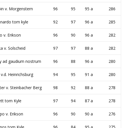
in v. Morgenstern
96
95
95 a
286
nardo tom kyle
92
97
96 a
285
o v. Erikson
96
90
96 a
282
ka v. Solscheid
97
97
88 a
282
ry ad gaudium nostrum
96
88
96 a
280
 v.d. Heinrichsburg
94
95
91 a
280
ter v. Steinbacher Berg
98
92
88 a
278
tt tom Kyle
97
94
87 a
278
po v. Erikson
96
90
90 a
276
nos tom Kyle
96
84
95 a
275