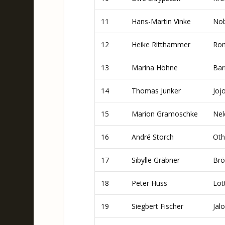
11
Hans-Martin Vinke
Nob
12
Heike Ritthammer
Ron
13
Marina Höhne
Bar
14
Thomas Junker
Jojo
15
Marion Gramoschke
Nel
16
André Storch
Oth
17
Sibylle Gräbner
Brö
18
Peter Huss
Lot
19
Siegbert Fischer
Jal