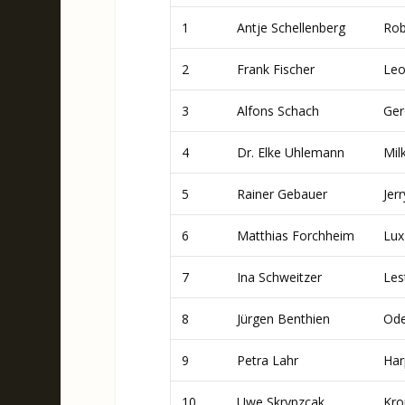
1
Antje Schellenberg
Rob
2
Frank Fischer
Leo
3
Alfons Schach
Ger
4
Dr. Elke Uhlemann
Mil
5
Rainer Gebauer
Jer
6
Matthias Forchheim
Lux
7
Ina Schweitzer
Les
8
Jürgen Benthien
Ode
9
Petra Lahr
Har
10
Uwe Skrypzcak
Kro