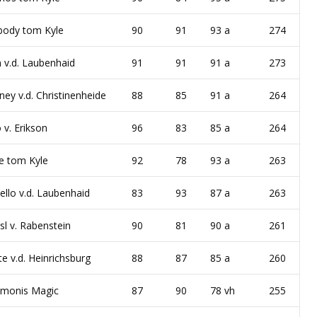
ody tom Kyle
90
91
93 a
274
 v.d. Laubenhaid
91
91
91 a
273
ney v.d. Christinenheide
88
85
91 a
264
 v. Erikson
96
83
85 a
264
e tom Kyle
92
78
93 a
263
ello v.d. Laubenhaid
83
93
87 a
263
sl v. Rabenstein
90
81
90 a
261
te v.d. Heinrichsburg
88
87
85 a
260
omonis Magic
87
90
78 vh
255