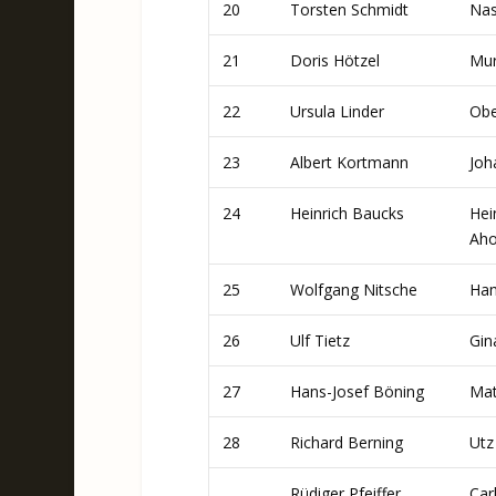
20
Torsten Schmidt
Nas
21
Doris Hötzel
Mur
22
Ursula Linder
Obe
23
Albert Kortmann
Joh
24
Heinrich Baucks
Hei
Aho
25
Wolfgang Nitsche
Ham
26
Ulf Tietz
Gin
27
Hans-Josef Böning
Mat
28
Richard Berning
Utz
Rüdiger Pfeiffer
Carl