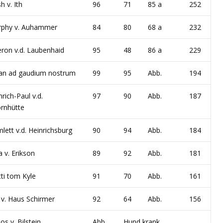
h v. Ith
96
71
85 a
252
phy v. Auhammer
84
80
68 a
232
ron v.d. Laubenhaid
95
48
86 a
229
an ad gaudium nostrum
99
95
Abb.
194
nrich-Paul v.d.
97
90
Abb.
187
rnhütte
lett v.d. Heinrichsburg
90
94
Abb.
184
a v. Erikson
89
92
Abb.
181
ti tom Kyle
91
70
Abb.
161
 v. Haus Schirmer
92
64
Abb.
156
os v. Bilstein
Abb.
Hund krank