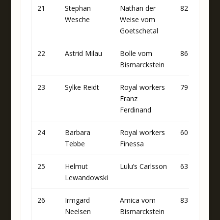
21
Stephan
Nathan der
82
74
Wesche
Weise vom
Goetschetal
22
Astrid Milau
Bolle vom
86
71
Bismarckstein
23
Sylke Reidt
Royal workers
79
88
Franz
Ferdinand
24
Barbara
Royal workers
60
85
Tebbe
Finessa
25
Helmut
Lulu’s Carlsson
63
82
Lewandowski
26
Irmgard
Amica vom
83
61
Neelsen
Bismarckstein