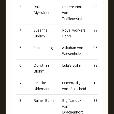
3
Raili
Heitere Nori
98
91
Mykkänen
vom
Treffenwald
4
Susanne
Royal workers
99
95
Ulbrich
Henri
5
Sabine Jung
Askaban vom
96
92
Wiesenholz
6
Dorothee
Lulu’s Bolle
98
96
Blohm
7
Dr. Elke
Queen-Lilly
100
93
Uhlemann
vom Solscheid
8
Rainer Bunn
Big Nanouk
88
94
vom
Drachenhort