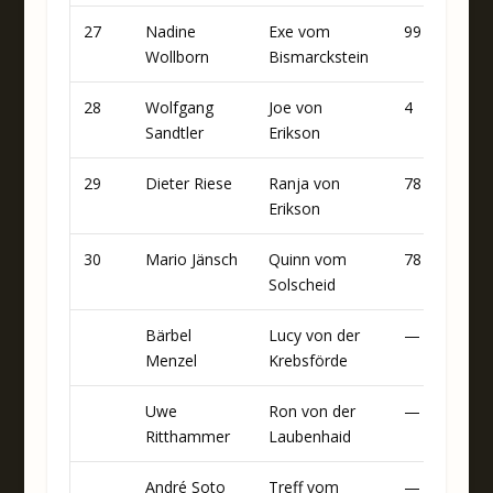
27
Nadine
Exe vom
99
90
Wollborn
Bismarckstein
28
Wolfgang
Joe von
4
85
Sandtler
Erikson
29
Dieter Riese
Ranja von
78
85
Erikson
30
Mario Jänsch
Quinn vom
78
77
Solscheid
Bärbel
Lucy von der
—
78
Menzel
Krebsförde
Uwe
Ron von der
—
71
Ritthammer
Laubenhaid
André Soto
Treff vom
—
48