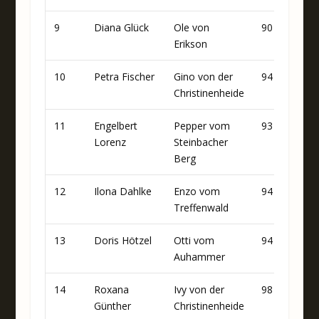
9
Diana Glück
Ole von
90
95
Erikson
10
Petra Fischer
Gino von der
94
91
Christinenheide
11
Engelbert
Pepper vom
93
90
Lorenz
Steinbacher
Berg
12
Ilona Dahlke
Enzo vom
94
91
Treffenwald
13
Doris Hötzel
Otti vom
94
88
Auhammer
14
Roxana
Ivy von der
98
90
Günther
Christinenheide