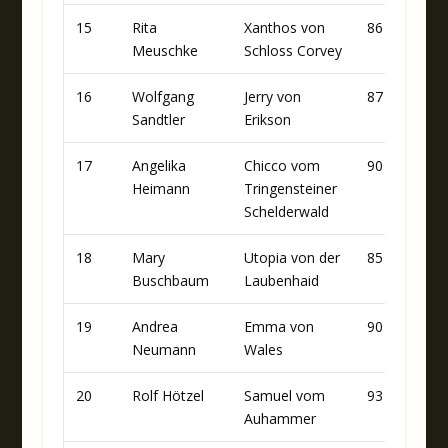
15
Rita
Xanthos von
86
93
Meuschke
Schloss Corvey
16
Wolfgang
Jerry von
87
83
Sandtler
Erikson
17
Angelika
Chicco vom
90
86
Heimann
Tringensteiner
Schelderwald
18
Mary
Utopia von der
85
88
Buschbaum
Laubenhaid
19
Andrea
Emma von
90
78
Neumann
Wales
20
Rolf Hötzel
Samuel vom
93
86
Auhammer