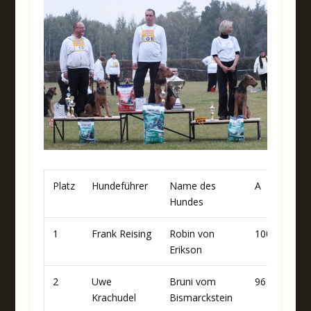
Platz
Hundeführer
Name des
A
B
Hundes
1
Frank Reising
Robin von
100
95
Erikson
2
Uwe
Bruni vom
96
93
Krachudel
Bismarckstein