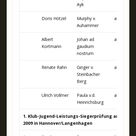
Ayk
Doris Hötzel
Murphy v.
abgesagt
Auhammer
Albert
Johan ad
abgesagt
Kortmann
gaudium
nostrum
Renate Rahn
Ginger v.
abgesagt
Steinbacher
Berg
Ulrich Vollmer
Paula v.d.
abgesagt
Heinrichsburg
1. Klub-Jugend-Leistungs-Siegerprüfung am 02. – 0
2009 in Hannover/Langenhagen