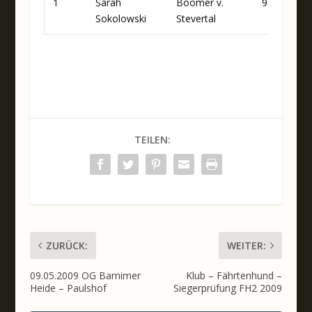
1
Sarah
Boomer v.
90
86
Sokolowski
Stevertal
TEILEN:
ZURÜCK:
WEITER:
09.05.2009 OG Barnimer
Klub – Fährtenhund –
Heide – Paulshof
Siegerprüfung FH2 2009