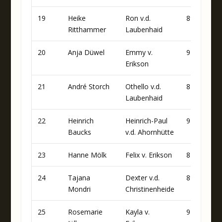
19
Heike
Ron v.d.
89
80
Ritthammer
Laubenhaid
20
Anja Düwel
Emmy v.
91
82
Erikson
21
André Storch
Othello v.d.
84
79
Laubenhaid
22
Heinrich
Heinrich-Paul
94
73
Baucks
v.d. Ahornhütte
23
Hanne Mölk
Felix v. Erikson
84
78
24
Tajana
Dexter v.d.
89
73
Mondri
Christinenheide
25
Rosemarie
Kayla v.
94
73