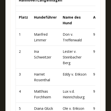
Hannover/Langenhagen
Platz
Hundeführer
Name des
A
B
Hund
1
Manfred
Don v.
95
92
Limmer
Treffenwald
2
Ina
Lester v.
98
88
Schweitzer
Steinbacher
Berg
3
Harriet
Eddy v. Erikson
97
91
Rosenthal
4
Matthias
Lux v.d.
93
92
Forchheim
Heinrichsburg
5
Diana Glück
Ole v. Erikson
93
92