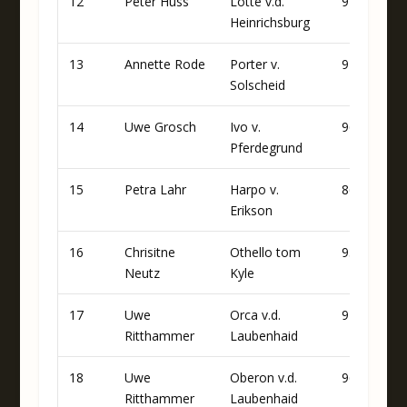
12
Peter Huss
Lotte v.d.
92
76
Heinrichsburg
13
Annette Rode
Porter v.
94
76
Solscheid
14
Uwe Grosch
Ivo v.
96
78
Pferdegrund
15
Petra Lahr
Harpo v.
86
83
Erikson
16
Chrisitne
Othello tom
93
83
Neutz
Kyle
17
Uwe
Orca v.d.
92
75
Ritthammer
Laubenhaid
18
Uwe
Oberon v.d.
96
70
Ritthammer
Laubenhaid