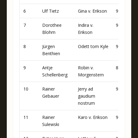
6
Ulf Tietz
Gina v. Erikson
99
89
7
Dorothee
Indira v.
97
85
Blohm
Erikson
8
Jürgen
Odett tom Kyle
97
79
Benthien
9
Antje
Robin v.
88
90
Schellenberg
Morgenstern
10
Rainer
Jerry ad
97
82
Gebauer
gaudium
nostrum
11
Rainer
Karo v. Erikson
92
88
Sulewski