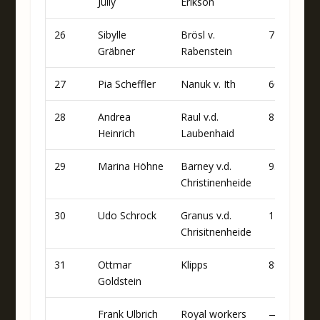
Jülly
Erikson
26
Sibylle
Brösl v.
77
90
Gräbner
Rabenstein
27
Pia Scheffler
Nanuk v. Ith
60
87
28
Andrea
Raul v.d.
87
65
Heinrich
Laubenhaid
29
Marina Höhne
Barney v.d.
95
87
Christinenheide
30
Udo Schrock
Granus v.d.
14
80
Chrisitnenheide
31
Ottmar
Klipps
89
70
Goldstein
Frank Ulbrich
Royal workers
—
84