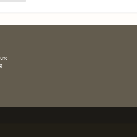
 und
g