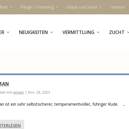
heit
Pflege / Trimming
Urlaub und Hund
Termine
ER
NEUIGKEITEN
VERMITTLUNG
ZUCHT
MAN
tet von
wower
|
Nov. 28, 2023
n ist ein sehr selbstsicherer, temperamentvoller, führiger Rüde. ...
ITERLESEN