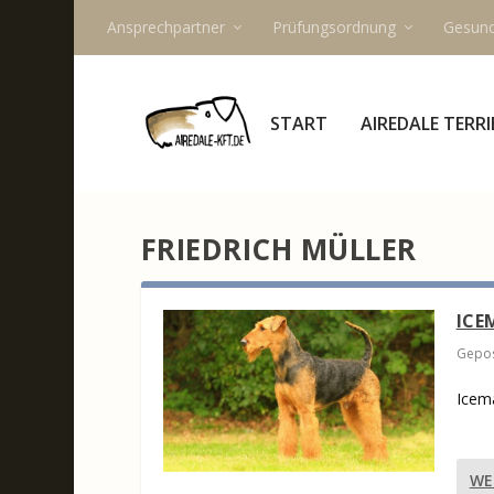
Ansprechpartner
Prüfungsordnung
Gesund
START
AIREDALE TERRI
FRIEDRICH MÜLLER
ICE
Gepos
Icema
WE