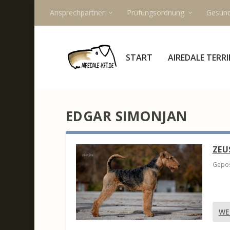
Ansprechpartner
Prüfungsordnung
Gesund
START
AIREDALE TERRI
EDGAR SIMONJAN
ZEU
Gepos
WE