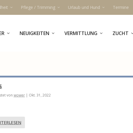
heit
Pflege / Trimming
Urlaub und Hund
Termine
ER
NEUIGKEITEN
VERMITTLUNG
ZUCHT
S
tet von
wower
|
Okt. 31, 2022
ITERLESEN