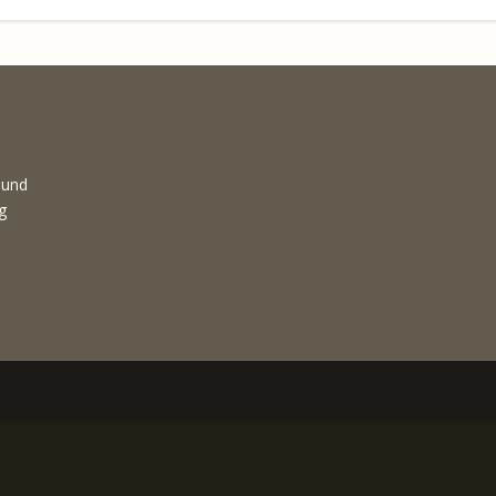
 und
g