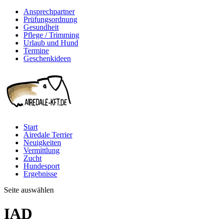
Ansprechpartner
Prüfungsordnung
Gesundheit
Pflege / Trimming
Urlaub und Hund
Termine
Geschenkideen
Start
Airedale Terrier
Neuigkeiten
Vermittlung
Zucht
Hundesport
Ergebnisse
Seite auswählen
IAD