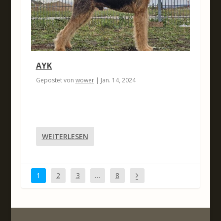
AYK
Gepostet von
wower
|
Jan. 14, 2024
WEITERLESEN
1
2
3
…
8