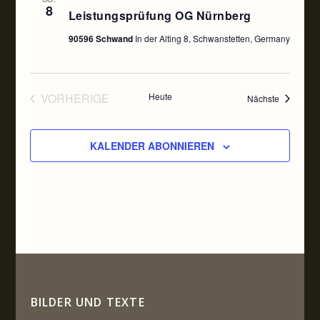
8
Leistungsprüfung OG Nürnberg
90596 Schwand
In der Alting 8, Schwanstetten, Germany
VORHERIGE
Heute
Veranstal
Nächste
VERANSTALTUNGEN
KALENDER ABONNIEREN
BILDER UND TEXTE