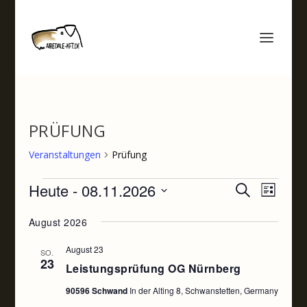
PRÜFUNG
Veranstaltungen
Prüfung
VERANSTALTUNGEN
VERANST
VERA
Heute
 - 
08.11.2026
SUCHE
LISTE
ANSI
SUCHE
Datum
NAVI
August 2026
UND
wählen.
ANSICHTE
August 23
SO.
23
NAVIGATI
Leistungsprüfung OG Nürnberg
90596 Schwand
In der Alting 8, Schwanstetten, Germany