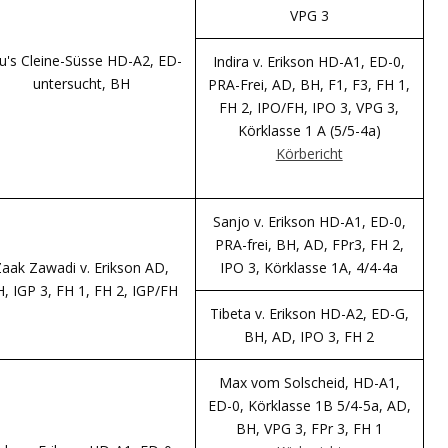
VPG 3
lu's Cleine-Süsse HD-A2, ED-
Indira v. Erikson HD-A1, ED-0,
untersucht, BH
PRA-Frei, AD, BH, F1, F3, FH 1,
FH 2, IPO/FH, IPO 3, VPG 3,
Körklasse 1 A (5/5-4a)
Körbericht
Sanjo v. Erikson HD-A1, ED-0,
PRA-frei, BH, AD, FPr3, FH 2,
aak Zawadi v. Erikson AD,
IPO 3, Körklasse 1A, 4/4-4a
, IGP 3, FH 1, FH 2, IGP/FH
Tibeta v. Erikson HD-A2, ED-G,
BH, AD, IPO 3, FH 2
Max vom Solscheid, HD-A1,
ED-0, Körklasse 1B 5/4-5a, AD,
BH, VPG 3, FPr 3, FH 1