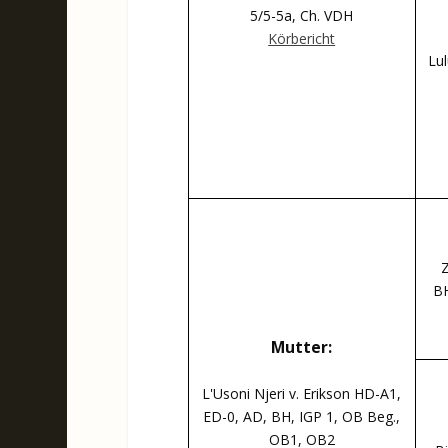
5/5-5a, Ch. VDH
Körbericht
Lu
Z
BH
Mutter:
L'Usoni Njeri v. Erikson HD-A1,
ED-0, AD, BH, IGP 1, OB Beg.,
OB1, OB2