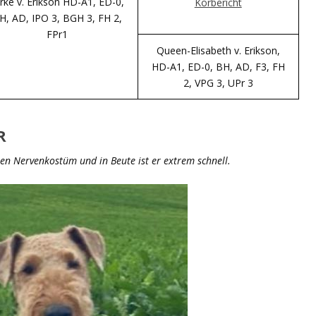
rke v. Erikson HD-A1, ED-0,
Körbericht
H, AD, IPO 3, BGH 3, FH 2,
FPr1
Queen-Elisabeth v. Erikson,
HD-A1, ED-0, BH, AD, F3, FH
2, VPG 3, UPr 3
R
len Nervenkostüm und in Beute ist er extrem schnell.