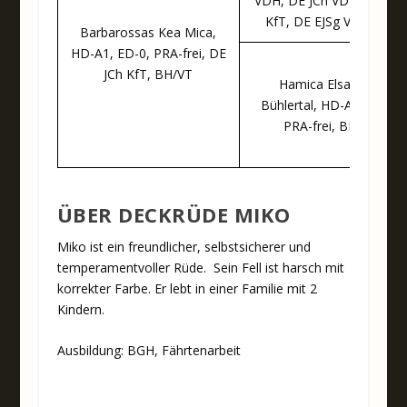
VDH, DE JCh VDH, DE JCh
KfT, DE EJSg VDH, AD
Barbarossas Kea Mica,
HD-A1, ED-0, PRA-frei, DE
JCh KfT, BH/VT
Hamica Elsa vom
Bühlertal, HD-A2, ED-0,
PRA-frei, BH/VT
ÜBER DECKRÜDE MIKO
Miko ist ein freundlicher, selbstsicherer und
temperamentvoller Rüde. Sein Fell ist harsch mit
korrekter Farbe. Er lebt in einer Familie mit 2
Kindern.
Ausbildung: BGH, Fährtenarbeit