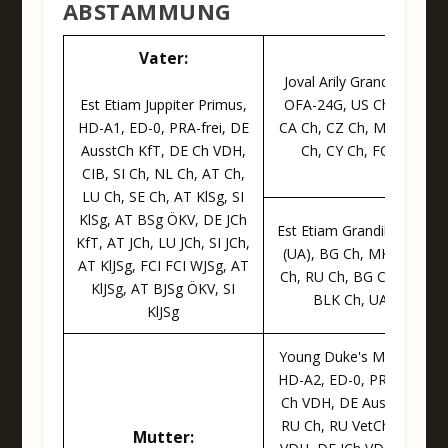
ABSTAMMUNG
Vater:
Joval Arily Grand Illusion,
Est Etiam Juppiter Primus,
OFA-24G, US Ch, UA Ch,
HD-A1, ED-0, PRA-frei, DE
CA Ch, CZ Ch, ME Ch, MD
AusstCh KfT, DE Ch VDH,
Ch, CY Ch, FCI WSg
CIB, SI Ch, NL Ch, AT Ch,
LU Ch, SE Ch, AT KlSg, SI
KlSg, AT BSg ÖKV, DE JCh
Est Etiam Grandibera, HD
KfT, AT JCh, LU JCh, SI JCh,
(UA), BG Ch, MK Ch, MD
AT KlJSg, FCI FCI WJSg, AT
Ch, RU Ch, BG Ch, UA Ch,
KlJSg, AT BJSg ÖKV, SI
BLK Ch, UA JCh
KlJSg
Young Duke's Mister Jack,
HD-A2, ED-0, PRA-frei, D
Ch VDH, DE AusstCh KfT,
RU Ch, RU VetCh, DE ESg
Mutter: