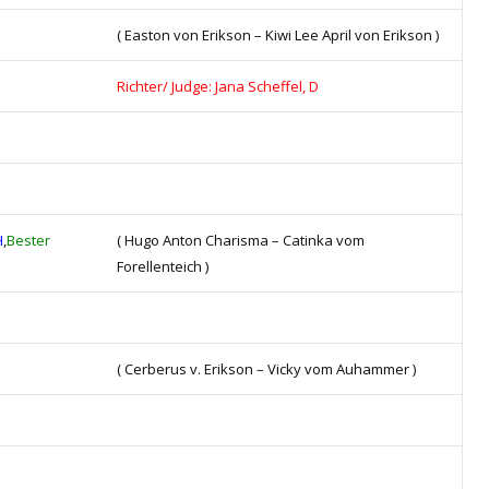
( Easton von Erikson – Kiwi Lee April von Erikson )
Richter/ Judge: Jana Scheffel, D
H
,
Bester
( Hugo Anton Charisma – Catinka vom
Forellenteich )
( Cerberus v. Erikson – Vicky vom Auhammer )