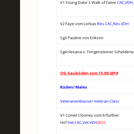
V1 Young Duke´s Walk of Fame
CAC,VDH,
V2 Faye vom Lorbas
Res.CAC,Res.VDH
Sg3 Pauline von Erikson
Sg4 Hexana v. Tringensteiner Schelderw
OG Gauböden vom 15.09.2019
Rüden/ Males
Veteranenklasse/ Veteran Class
V1 Comet Clooney vom Erfurther
Hof
Vet.CAC,Vet.VDH
,
BOS