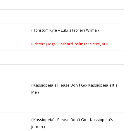
( Toni tom Kyle – Lulu´s Frollein Wilma )
Richter/ Judge: Gerhard Pöllinger Sorré, AUT
( Kassiopeia´s Please Don´t Go- Kassiopeia´s It´s
Me )
( Kassiopeia´s Please Don´t Go – Kassiopeia´s
Jordon )