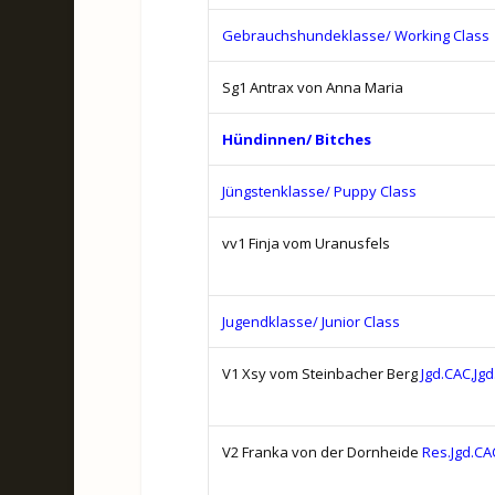
Gebrauchshundeklasse/ Working Class
Sg1 Antrax von Anna Maria
Hündinnen/ Bitches
Jüngstenklasse/ Puppy Class
vv1 Finja vom Uranusfels
Jugendklasse/ Junior Class
V1 Xsy vom Steinbacher Berg
Jgd.CAC,Jg
V2 Franka von der Dornheide
Res.Jgd.CA