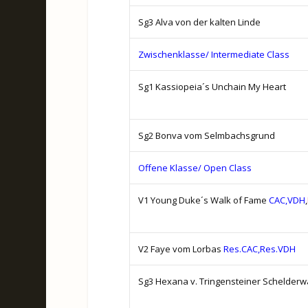
Sg3 Alva von der kalten Linde
Zwischenklasse/ Intermediate Class
Sg1 Kassiopeia´s Unchain My Heart
Sg2 Bonva vom Selmbachsgrund
Offene Klasse/ Open Class
V1 Young Duke´s Walk of Fame
CAC,VDH
,
V2 Faye vom Lorbas
Res.CAC,Res.VDH
Sg3 Hexana v. Tringensteiner Schelderw