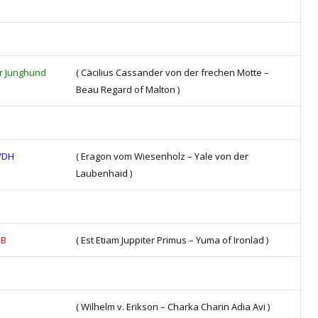
r Junghund
( Cäcilius Cassander von der frechen Motte –
Beau Regard of Malton )
VDH
( Eragon vom Wiesenholz – Yale von der
Laubenhaid )
OB
( Est Etiam Juppiter Primus – Yuma of Ironlad )
( Wilhelm v. Erikson – Charka Charin Adia Avi )