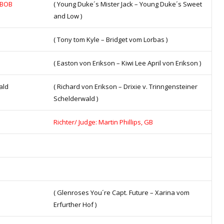
BOB
( Young Duke´s Mister Jack – Young Duke´s Sweet
and Low )
( Tony tom Kyle – Bridget vom Lorbas )
( Easton von Erikson – Kiwi Lee April von Erikson )
ald
( Richard von Erikson – Drixie v. Trinngensteiner
Schelderwald )
Richter/ Judge: Martin Phillips, GB
( Glenroses You´re Capt. Future – Xarina vom
Erfurther Hof )