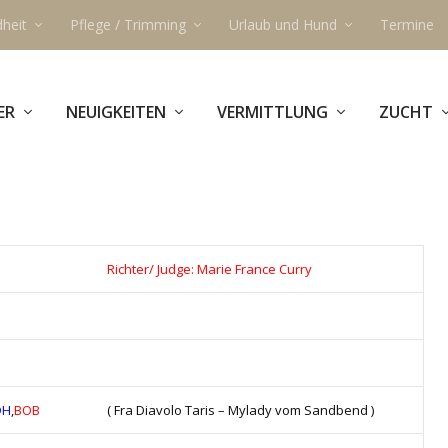
heit
Pflege / Trimming
Urlaub und Hund
Termine
ER
NEUIGKEITEN
VERMITTLUNG
ZUCHT
Richter/ Judge: Marie France Curry
DH
,
BOB
( Fra Diavolo Taris – Mylady vom Sandbend )