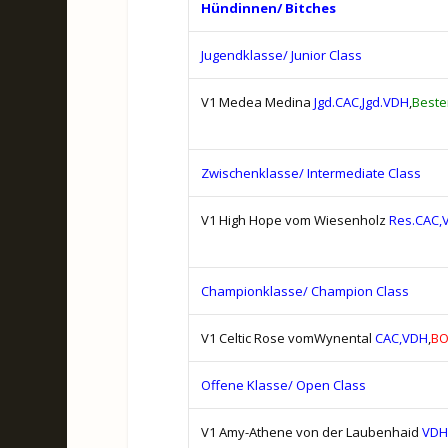
Hündinnen/ Bitches
Jugendklasse/ Junior Class
V1 Medea Medina
Jgd.CAC,Jgd.VDH
,
Beste
Zwischenklasse/ Intermediate Class
V1 High Hope vom Wiesenholz
Res.CAC,
Championklasse/ Champion Class
V1 Celtic Rose vomWynental
CAC,VDH
,
B
Offene Klasse/ Open Class
V1 Amy-Athene von der Laubenhaid
VDH