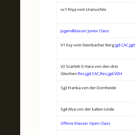
vv1 Finja vom Uranusfels
Jugendklasse/ Junior Class
V1 Xsy vom Steinbacher Berg
Jgd.CAC,Jg
V2 Scarlett O Hara von den drei
Gleichen
Res.Jgd.CAC,Res.Jgd.VDH
Sg3 Franka von der Dornheide
Sg4 Alva von der kalten Linde
Offene Klasse/ Open Class