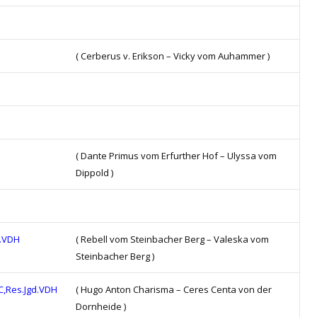
( Cerberus v. Erikson – Vicky vom Auhammer )
( Dante Primus vom Erfurther Hof – Ulyssa vom
Dippold )
d.VDH
( Rebell vom Steinbacher Berg – Valeska vom
Steinbacher Berg )
C,Res.Jgd.VDH
( Hugo Anton Charisma – Ceres Centa von der
Dornheide )