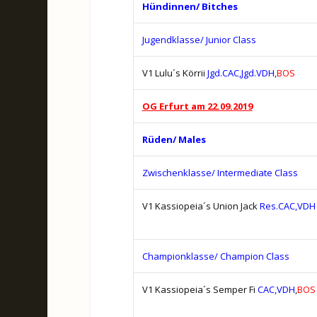
Hündinnen/ Bitches
Jugendklasse/ Junior Class
V1 Lulu´s Körrii
Jgd.CAC,Jgd.VDH,
BOS
OG Erfurt am 22.09.2019
Rüden/ Males
Zwischenklasse/ Intermediate Class
V1 Kassiopeia´s Union Jack
Res.CAC,VDH
Championklasse/ Champion Class
V1 Kassiopeia´s Semper Fi
CAC,VDH
,
BOS