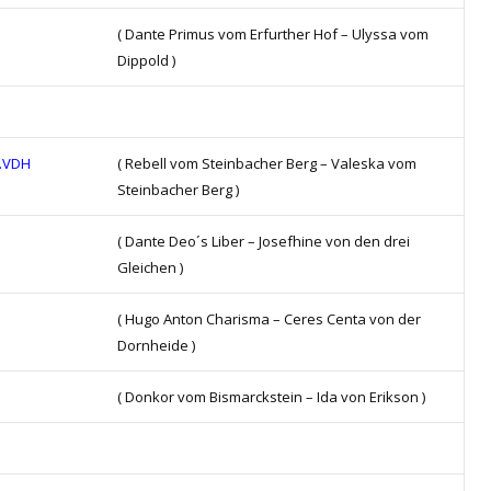
( Dante Primus vom Erfurther Hof – Ulyssa vom
Dippold )
d.VDH
( Rebell vom Steinbacher Berg – Valeska vom
Steinbacher Berg )
( Dante Deo´s Liber – Josefhine von den drei
Gleichen )
( Hugo Anton Charisma – Ceres Centa von der
Dornheide )
( Donkor vom Bismarckstein – Ida von Erikson )