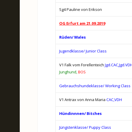
Sg4 Pauline von Erikson
OG Erfurt am 21.09.2019
Rüden/ Males
Jugendklasse/ Junior Class
V1 Falk vom Forellenteich
Jgd.CAC,Jgd.VD
Junghund,
BOS
Gebrauchshundeklasse/ Working Class
V1 Antrax von Anna Maria
CAC,VDH
Hündinnnen/ Bitches
Jüngstenklasse/ Puppy Class