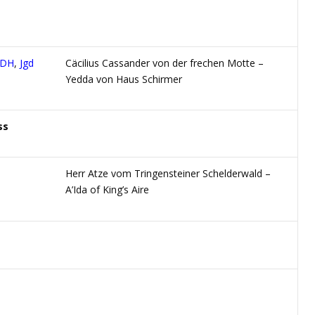
VDH
,
Jgd
Cäcilius Cassander von der frechen Motte –
Yedda von Haus Schirmer
ss
Herr Atze vom Tringensteiner Schelderwald –
A’Ida of King’s Aire