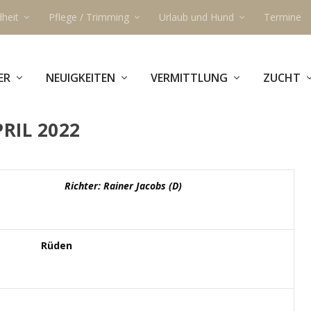
heit
Pflege / Trimming
Urlaub und Hund
Termine
ER
NEUIGKEITEN
VERMITTLUNG
ZUCHT
RIL 2022
Richter: Rainer Jacobs (D)
Rüden