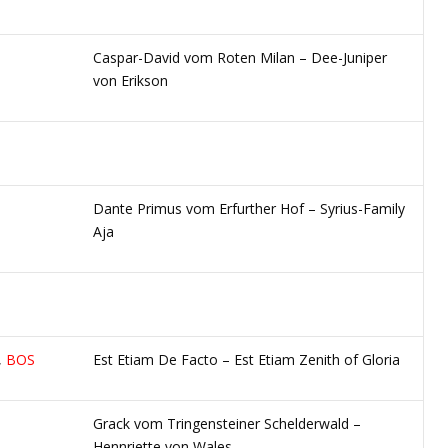
Caspar-David vom Roten Milan – Dee-Juniper
von Erikson
Dante Primus vom Erfurther Hof – Syrius-Family
Aja
,
BOS
Est Etiam De Facto – Est Etiam Zenith of Gloria
Grack vom Tringensteiner Schelderwald –
Hennriette von Wales