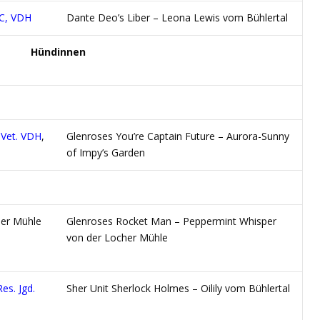
C, VDH
Dante Deo’s Liber – Leona Lewis vom Bühlertal
Hündinnen
 Vet. VDH
,
Glenroses You’re Captain Future – Aurora-Sunny
of Impy’s Garden
her Mühle
Glenroses Rocket Man – Peppermint Whisper
von der Locher Mühle
es. Jgd.
Sher Unit Sherlock Holmes – Oilily vom Bühlertal