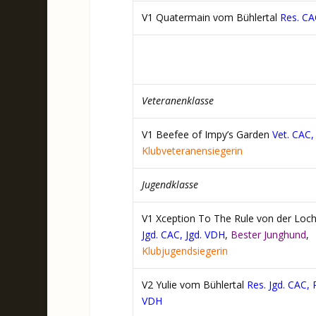
V1 Quatermain vom Bühlertal
Res. CA
Veteranenklasse
V1 Beefee of Impy’s Garden
Vet. CAC,
Klubveteranensiegerin
Jugendklasse
V1 Xception To The Rule von der Loc
Jgd. CAC, Jgd. VDH
,
Bester Junghund
,
Klubjugendsiegerin
V2 Yulie vom Bühlertal
Res. Jgd. CAC, R
VDH