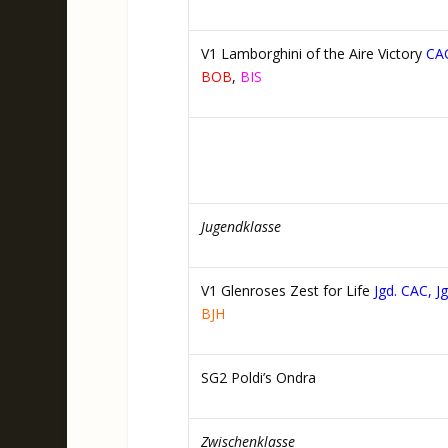
V1 Lamborghini of the Aire Victory
CA
BOB
,
BIS
Jugendklasse
V1 Glenroses Zest for Life
Jgd. CAC, J
BJH
SG2 Poldi’s Ondra
Zwischenklasse