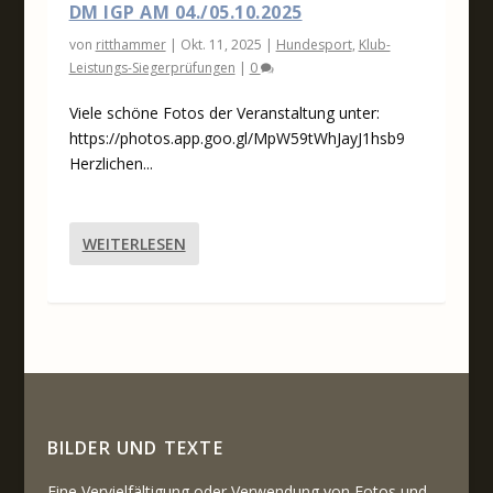
DM IGP AM 04./05.10.2025
von
ritthammer
|
Okt. 11, 2025
|
Hundesport
,
Klub-
Leistungs-Siegerprüfungen
|
0
Viele schöne Fotos der Veranstaltung unter:
https://photos.app.goo.gl/MpW59tWhJayJ1hsb9
Herzlichen...
WEITERLESEN
BILDER UND TEXTE
Eine Vervielfältigung oder Verwendung von Fotos und