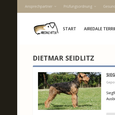
Ansprechpartner
Prüfungsordnung
Gesund
START
AIREDALE TERRI
DIETMAR SEIDLITZ
SIE
Gepos
Siegf
Ausbi