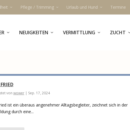
heit
Pflege / Trimming
Urlaub und Hund
Termine
ER
NEUIGKEITEN
VERMITTLUNG
ZUCHT
GFRIED
tet von
wower
|
Sep. 17, 2024
ried ist ein überaus angenehmer Alltagsbegleiter, zeichnet sich in der
ldung durch eine...